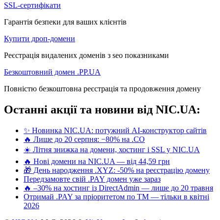
SSL-сертифікати
Гарантія безпеки для ваших клієнтів
Купити дроп-домени
Реєстрація видалених доменів з seo показниками
Безкоштовний домен .PP.UA
Повністю безкоштовна реєстрація та продовження домену
Останні акції та новини від NIC.UA:
✨ Новинка NIC.UA: потужний AI-конструктор сайтів
🔥 Лише до 20 серпня: −80% на .CO
☀️ Літня знижка на домени, хостинг і SSL у NIC.UA
🔥 Нові домени на NIC.UA — від 44,59 грн
🎁 День народження .XYZ: -50% на реєстрацію домену
Передзамовте свій .PAY домен уже зараз
🔥 –30% на хостинг із DirectAdmin — лише до 20 травня
Отримай .PAY за пріоритетом по ТМ — тільки в квітні
2026