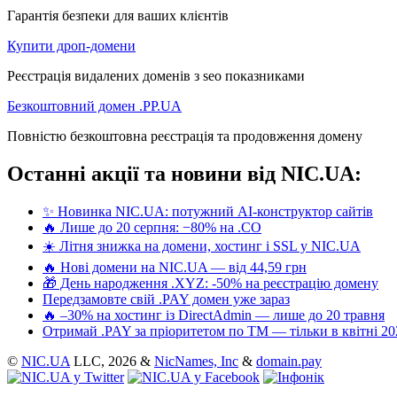
Гарантія безпеки для ваших клієнтів
Купити дроп-домени
Реєстрація видалених доменів з seo показниками
Безкоштовний домен .PP.UA
Повністю безкоштовна реєстрація та продовження домену
Останні акції та новини від NIC.UA:
✨ Новинка NIC.UA: потужний AI-конструктор сайтів
🔥 Лише до 20 серпня: −80% на .CO
☀️ Літня знижка на домени, хостинг і SSL у NIC.UA
🔥 Нові домени на NIC.UA — від 44,59 грн
🎁 День народження .XYZ: -50% на реєстрацію домену
Передзамовте свій .PAY домен уже зараз
🔥 –30% на хостинг із DirectAdmin — лише до 20 травня
Отримай .PAY за пріоритетом по ТМ — тільки в квітні 20
©
NIC.UA
LLC,
2026 &
NicNames, Inc
&
domain.pay