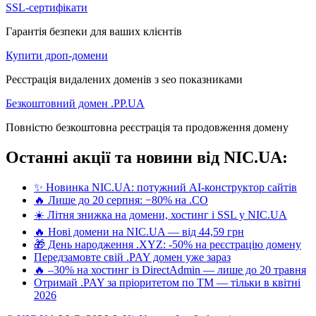
SSL-сертифікати
Гарантія безпеки для ваших клієнтів
Купити дроп-домени
Реєстрація видалених доменів з seo показниками
Безкоштовний домен .PP.UA
Повністю безкоштовна реєстрація та продовження домену
Останні акції та новини від NIC.UA:
✨ Новинка NIC.UA: потужний AI-конструктор сайтів
🔥 Лише до 20 серпня: −80% на .CO
☀️ Літня знижка на домени, хостинг і SSL у NIC.UA
🔥 Нові домени на NIC.UA — від 44,59 грн
🎁 День народження .XYZ: -50% на реєстрацію домену
Передзамовте свій .PAY домен уже зараз
🔥 –30% на хостинг із DirectAdmin — лише до 20 травня
Отримай .PAY за пріоритетом по ТМ — тільки в квітні
2026